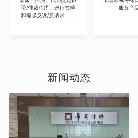
请保全措施、代为提起诉
市场领域特殊
讼/仲裁程序、进行答辩
服务产
和提起反诉/反请求、争
议的调解与和解，代为申
请法院判决与仲裁裁决的
执行等法律服务。
新闻动态