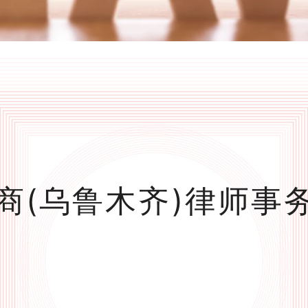
商(乌鲁木齐)律师事