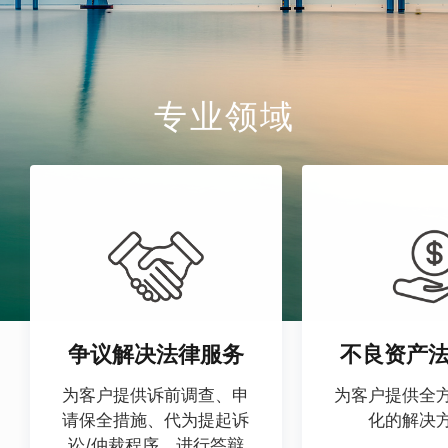
2、协助缅甸企业赴中国及国际资本
市场发行债券、IPO筹备及合规披
专业领域
露。
‌国际经贸与合规服务‌
1、提供国际贸易争端解决（如RCEP
规则应用）、反垄断审查、跨境税务
筹划等专项服务。
2、搭建企业合规体系，应对欧美对
争议解决法律服务
不良资产
缅制裁延伸风险及ESG国际标准落
为客户提供诉前调查、申
为客户提供全
请保全措施、代为提起诉
化的解决
地。
讼/仲裁程序、进行答辩