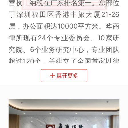
营收、纳税在广东排名第一。总部位
于深圳福田区香港中旅大厦21-26
层，办公面积达10000平方米。华商
律所现有24个专业委员会、10家研
究院、6个业务研究中心，专业团队
超过120个，并建立了全国首家以律
所为主导的区块链法律研究院——华
展开更多
商区块链法律研究院、深圳首家由律
所发起的研究机构——华商数字经济
法律研究院；联合中国社会科学院法
学研究所、国际法研究所设立全国首