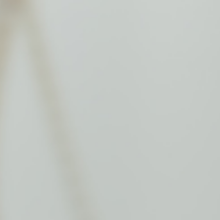
华商(济宁)律师事务所成立后，山东
舜鸿律师事务所将整体并入华商律师
体系，由华商(济宁)律师事务所承继
山东舜鸿律师事务所的全体人员、业
务、资质、荣誉及债权债务等，办公
区域包括菱花科创A座6、7楼，办公
面积达2000余平方米。
华商(济宁)律师事务所将以“律师维护
正义、法律创造价值” 为己任，紧紧
围绕“讲政治、重专业、比奉献”核心
价值观，积极致力于打造成为鲁西南