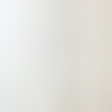
师事务所整体吸收合并为基础而设
立。山东舜鸿律师事务所设立于
2013年11月，位于济宁市高新区杨
柳街菱花科创A座6楼，办公面积
1000余平方米。现已形成了完备的
民商事、刑事、行政与政府公共事
务、公司、金融保险、房地产及建设
工程、知识产权、劳动人事等八个专
业法律事务部和执行、股权两个专业
职能团队共计十个专业化法律服务业
务部门。现为济宁市优秀律师事务