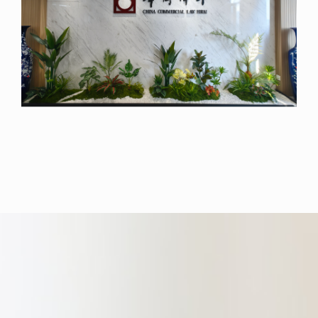
家以“研究+律所”模式的法治营商环
境研究基地——华商法治营商环境研
究基地；牵头成立了中国第一家香港
与内地合伙联营律师事务所，肩负起
开创和突破内地和香港两地律师业务
的战略性使命。
华商(济宁)律师事务所于2025年11月
17日设立，位于山东省济宁高新区杨
柳街菱花科创A座7楼，是华商律师
事务所在全球的第71家分支机构。华
商(济宁)律师事务所系以山东舜鸿律