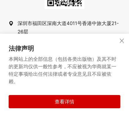
深圳市福田区深南大道4011号香港中旅大厦21-
26层
0755-83025555
法律声明
0755-83025068 83025058
本网站上的全部信息（包括各类出版物）及其不时
的更新均仅供一般性参考，不应被视为华商就某一
战略合作伙伴：
Arianto&Partners
特定事项给出任何法律或者专业意见且不应被依
广东华商律师事务所 版权所有1993-2026
©
赖。
备案号：粤ICP备20068261号
粤公网安备 44030402005277号
查看详情
技术支持：
华商信息技术中心
法律声明
隐私政策
网站地图