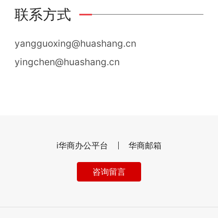
联系方式
yangguoxing@huashang.cn
yingchen@huashang.cn
i华商办公平台
华商邮箱
咨询留言