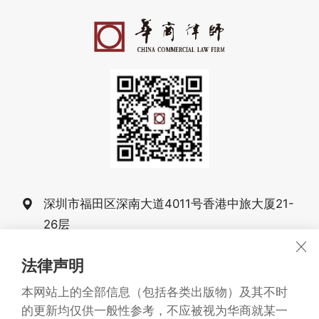
深圳市福田区深南大道4011号香港中旅大厦21-
26层
0755-83025555
法律声明
0755-83025068 83025058
本网站上的全部信息（包括各类出版物）及其不时
的更新均仅供一般性参考，不应被视为华商就某一
战略合作伙伴：
Arianto&Partners