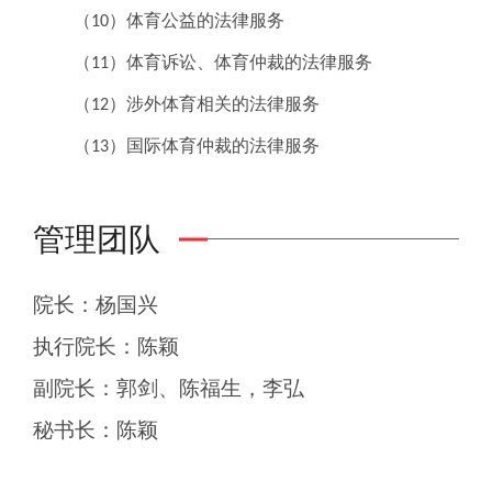
（10）体育公益的法律服务
（11）体育诉讼、体育仲裁的法律服务
（12）涉外体育相关的法律服务
（13）国际体育仲裁的法律服务
管理团队
院长：杨国兴
执行院长：陈颖
副院长：郭剑、陈福生，李弘
秘书长：陈颖