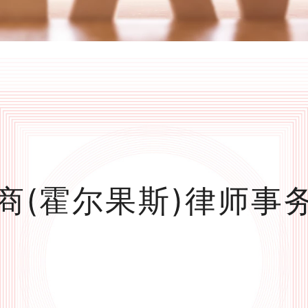
商(霍尔果斯)律师事