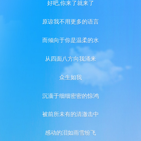
好吧,你来了就来了
原谅我不用更多的语言
而倾向于你是温柔的水
从四面八方向我涌来
众生如我
沉湎于细细密密的惊鸿
被前所未有的清澈击中
感动的泪如雨雪纷飞