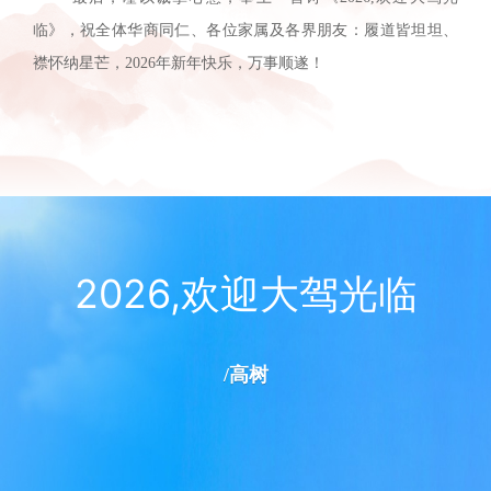
临》，祝全体华商同仁、各位家属及各界朋友：履道皆坦坦、
襟怀纳星芒，2026年新年快乐，万事顺遂！
2026,欢迎大驾光临
/高树