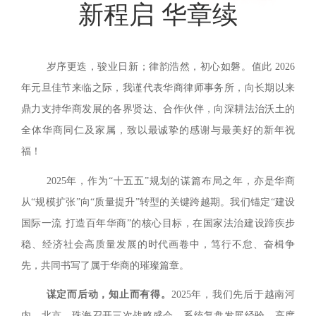
新程启 华章续
岁序更迭，骏业日新；律韵浩然，初心如磐。值此 2026
年元旦佳节来临之际，我谨代表华商律师事务所，向长期以来
鼎力支持华商发展的各界贤达、合作伙伴，向深耕法治沃土的
全体华商同仁及家属，致以最诚挚的感谢与最美好的新年祝
福！
2025年，作为“十五五”规划的谋篇布局之年，亦是华商
从“规模扩张”向“质量提升”转型的关键跨越期。我们锚定“建设
国际一流 打造百年华商”的核心目标，在国家法治建设蹄疾步
稳、经济社会高质量发展的时代画卷中，笃行不怠、奋楫争
先，共同书写了属于华商的璀璨篇章。
谋定而后动，知止而有得。
2025年，我们先后于越南河
内、北京、珠海召开三次战略盛会，系统复盘发展经验，高度