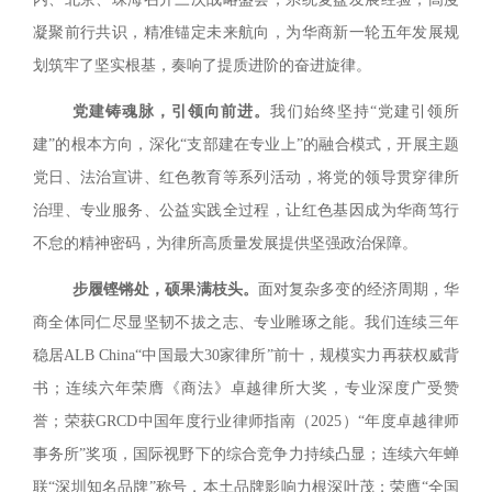
凝聚前行共识，精准锚定未来航向，为华商新一轮五年发展规
划筑牢了坚实根基，奏响了提质进阶的奋进旋律。
党建铸魂脉，引领向前进。
我们始终坚持“党建引领所
建”的根本方向，深化“支部建在专业上”的融合模式，开展主题
党日、法治宣讲、红色教育等系列活动，将党的领导贯穿律所
治理、专业服务、公益实践全过程，让红色基因成为华商笃行
不怠的精神密码，为律所高质量发展提供坚强政治保障。
步履铿锵处，硕果满枝头。
面对复杂多变的经济周期，华
商全体同仁尽显坚韧不拔之志、专业雕琢之能。我们连续三年
稳居ALB China“中国最大30家律所”前十，规模实力再获权威背
书；连续六年荣膺《商法》卓越律所大奖，专业深度广受赞
誉；荣获GRCD中国年度行业律师指南（2025）“年度卓越律师
事务所”奖项，国际视野下的综合竞争力持续凸显；连续六年蝉
联“深圳知名品牌”称号，本土品牌影响力根深叶茂；荣膺“全国