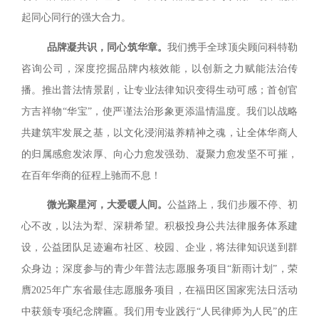
起同心同行的强大合力。
品牌凝共识，同心筑华章。
我们携手全球顶尖顾问科特勒
咨询公司，深度挖掘品牌内核效能，以创新之力赋能法治传
播。推出普法情景剧，让专业法律知识变得生动可感；首创官
方吉祥物“华宝”，使严谨法治形象更添温情温度。我们以战略
共建筑牢发展之基，以文化浸润滋养精神之魂，让全体华商人
的归属感愈发浓厚、向心力愈发强劲、凝聚力愈发坚不可摧，
在百年华商的征程上驰而不息！
微光聚星河，大爱暖人间。
公益路上，我们步履不停、初
心不改，以法为犁、深耕希望。积极投身公共法律服务体系建
设，公益团队足迹遍布社区、校园、企业，将法律知识送到群
众身边；深度参与的青少年普法志愿服务项目“新雨计划”，荣
膺2025年广东省最佳志愿服务项目，在福田区国家宪法日活动
中获颁专项纪念牌匾。我们用专业践行“人民律师为人民”的庄