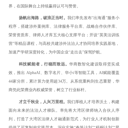
界，在国际舞台上持续赢得认可与赞誉。
扬帆出海路，破浪正当时。
我们率先发布“出海通”服务小
程序，搭建涉外案例库、法律服务平台库、战略合作伙伴库、
荣誉资质库、律师人才库五大核心支撑平台；开设“英美法训练
营”等精品课程，与高校共建涉外法治人才协同培养实践基地，
加速产学研深度转化，为中国企业“走出去”保驾护航。
科技赋能者，行稳而致远。
华商数智化建设取得坚实成
效，推出 AlphaAI、数字名片、华小i等智能工具，AI赋能覆盖
44家分所，累计算力使用超34万。从系统重构到生态重塑，华
商凭此荣膺业内权威荣誉，树立了行业标杆。
才立千秋业，人兴万里程。
我们厚植人才培养沃土，构建
面向未来的法治人才梯队。率先将大湾区律师纳入合伙人序
列，打造了大湾区法律人才融通新范式，为行业人才机制创新
提供了可复制的实践范本。深化实施“春笋计划”“梧桐计划”“星