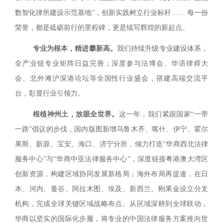
数智化律所建设示范基地”，创新实践树立行业标杆…… 每一份
荣誉，都是砥砺前行的里程碑，更是续写辉煌的新起点。
专业为根本，精进攀新高。
我们持续升级专业建设体系，
全产业链专业矩阵日益完善；深度参与法博会、华语律师大
会、北外滩沪深港论坛等全国性行业盛会，搭建高端交流平
台，彰显行业引领力。
根植神州土，放眼全世界。
这一年，我们紧跟国家“一带
一路”倡议的步伐，国内版图新增乌鲁木齐、喀什、伊宁、霍尔
果斯、新源、宝安、海口、济宁分所，倾力打造“华商西北法律
服务中心”与“华商中亚法律服务中心”，深度链接粤港澳大湾区
创新资源，构建区域协同发展新格局；海外布局再提速，在日
本、河内、曼谷、阿拉木图、埃及、新西兰、刚果金设立分支
机构，完成全球关键区域战略布点。从区域深耕到全球联动，
华商以坚实的国际化步履，将专业的中国法律服务方案推向世