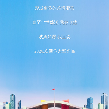
形成更多的柔情蜜意
直至尘世荡漾,我亦欣然
波涛如愿,我且说
2026,欢迎你大驾光临