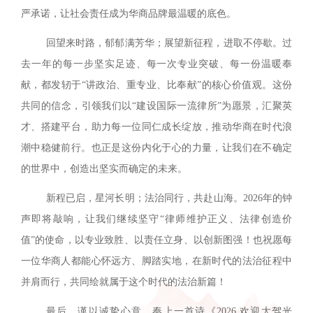
严承诺，让社会责任成为华商品牌最温暖的底色。
回望来时路，郁郁满芳华；展望新征程，进取不停歇。过
去一年的每一步坚实足迹、每一次专业突破、每一份温暖奉
献，都发轫于“讲政治、重专业、比奉献”的核心价值观。这份
共同的信念，引领我们以“建设国际一流律所”为愿景，汇聚英
才、搭建平台，助力每一位同仁成长绽放，推动华商在时代浪
潮中稳健前行。也正是这份内化于心的力量，让我们在不确定
的世界中，创造出坚实而确定的未来。
新程已启，星河长明；法治同行，共赴山海。2026年的钟
声即将敲响，让我们继续坚守“律师维护正义、法律创造价
值”的使命，以专业致胜、以责任立身、以创新图强！也祝愿每
一位华商人都能心怀远方、脚踏实地，在新时代的法治征程中
并肩而行，共同绘就属于这个时代的法治新篇！
最后，谨以诚挚心意，奉上一首诗《2026,欢迎大驾光